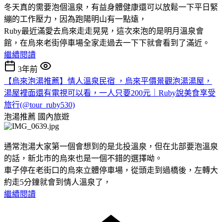
冬天真的需要泡個溫泉，有益身體健康還可以放鬆一下平日緊
繃的工作壓力，因為跑陽明山有一點遠，
Ruby最近滿愛去烏來走走晃晃，這次來泡的是明月溫泉會
館，在烏來老街停車場全家走過去一下下就會看到了滿近。
繼續閱讀
3年前
【烏來泡湯推薦】情人溫泉民宿 ，烏來平價景觀泡湯湯屋，
湯屋裡面還有電視可以看，一人只要200元｜Ruby說美食享受
旅行(@tour_ruby530)
泡湯推薦
國內旅遊
通常泡湯大家第一個會想到的是北投溫泉，但在北部要泡溫泉
的話，新北市的烏來也是一個不錯的選擇呦。
車子停在老街口的烏來立體停車場，從頭走到過橋後，左轉大
約走5分鐘就會到情人溫泉了，
繼續閱讀