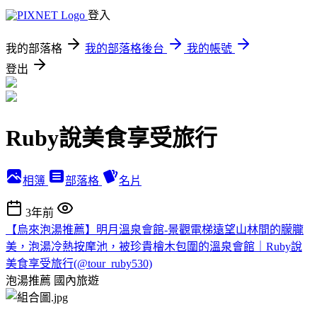
登入
我的部落格
我的部落格後台
我的帳號
登出
Ruby說美食享受旅行
相簿
部落格
名片
3年前
【烏來泡湯推薦】明月溫泉會館-景觀電梯遠望山林間的朦朧
美，泡湯冷熱按摩池，被珍貴檜木包圍的溫泉會館｜Ruby說
美食享受旅行(@tour_ruby530)
泡湯推薦
國內旅遊