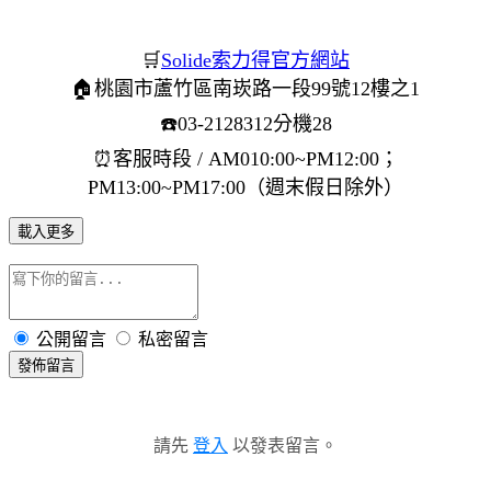
🛒
Solide索力得官方網站
🏠桃園市蘆竹區南崁路一段99號12樓之1
☎️03-2128312分機28
⏰客服時段 / AM010:00~PM12:00；
PM13:00~PM17:00（週末假日除外）
載入更多
公開留言
私密留言
發佈留言
請先
登入
以發表留言。