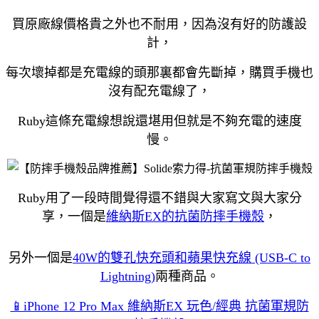
買原廠線價格貴之外也不耐用，因為沒有好的防護設
計，
每次壞掉都是充電線的頭那裏都會先斷掉，購買手機也
沒有配充電線了，
Ruby這條充電線想說還堪用但就是不夠充電的速度
慢。
Ruby用了一段時間覺得還不錯與大家寫文與大家分
享，一個是
維納斯EX的抗菌防摔手機殼
，
另外一個是
40W的雙孔快充頭和蘋果快充線 (USB-C to
Lightning)
兩種商品。
📱iPhone 12 Pro Max 維納斯EX 玩色/經典 抗菌軍規防