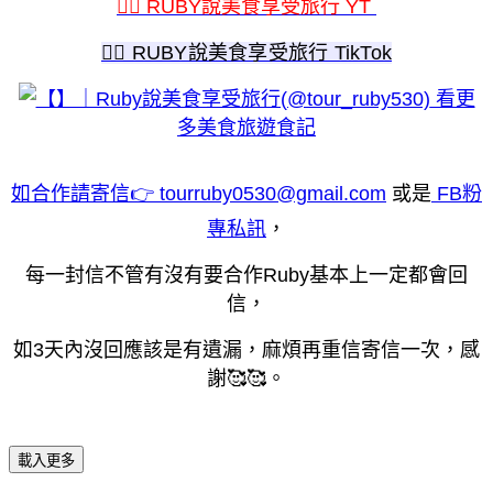
💁‍♀️ RUBY說美食享受旅行 YT
💁‍♀️ RUBY說美食享受旅行 TikTok
看更
多美食旅遊食記
如合作請寄信👉 tourruby0530@gmail.com
或是
FB粉
專私訊
，
每一封信不管有沒有要合作Ruby基本上一定都會回
信，
如3天內沒回應該是有遺漏，麻煩再重信寄信一次，感
謝🥰🥰。
載入更多