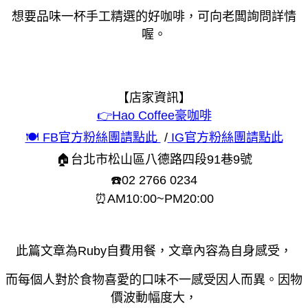
想要品味一杯手工精選的好咖啡，可向老闆詢問詳情
喔。
【店家資訊】
👉Hao Coffee豪咖啡
🍽 FB官方粉絲團請點此
/
IG官方粉絲團請點此
🏠台北市松山區八德路四段91巷9號
☎️02 2766 0234
⏰AM10:00~PM20:00
此篇文章為Ruby自費用餐，文章內容為自身感受，
而每個人對於食物喜愛的口味不一感受因人而異。因物
價波動幅度大，