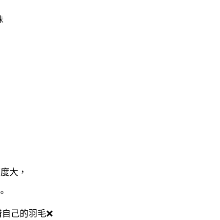
幅度大，
。
惜自己的羽毛❌