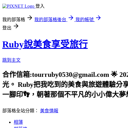
登入
我的部落格
我的部落格後台
我的帳號
登出
Ruby說美食享受旅行
跳到主文
合作信箱:tourruby0530@gmail.
光。 Ruby把我吃到的美食與旅遊體驗
一腳印👣，朝著那個不平凡的小小偉大夢想
部落格全站分類：
美食情報
相簿