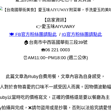
【店家資訊】
👉愛玉味AIYUWAY
🍽 FB官方粉絲團請點此
/
IG官方粉絲團請點此
🏠台南市中西區國華街三段39號
☎️06 221 0003
⏰AM11:00~PM18:00 (週二公休)
此篇文章為Ruby自費用餐，文章內容為自身感受，
人對於食物喜愛的口味不一感受因人而異。因物價波動
Ruby以當時吃的價格寫文，正確的價格還是要以餐廳為主
by拍攝與完成，❌請勿盜用或是抄襲，否則以法追究請愛