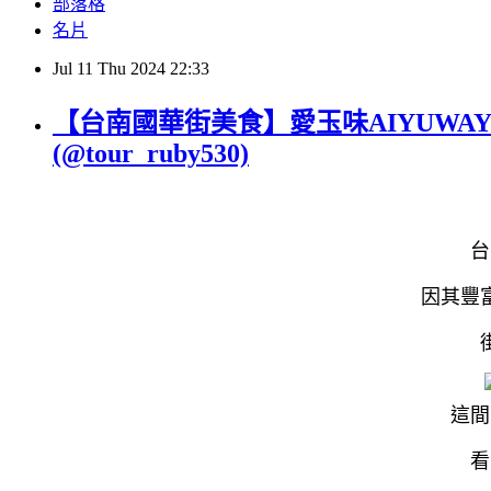
部落格
名片
Jul
11
Thu
2024
22:33
【台南國華街美食】愛玉味AIYUW
(@tour_ruby530)
台
因其豐
這間
看