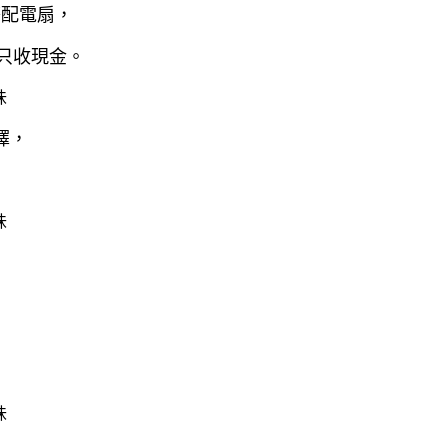
搭配電扇，
只收現金。
擇，