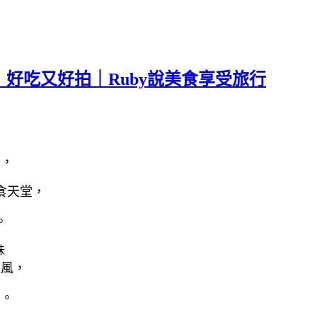
好吃又好拍｜Ruby說美食享受旅行
來，
食天堂，
。
青風，
單。