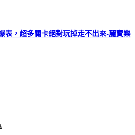
爆表，超多關卡絕對玩掉走不出來-麗寶樂
，