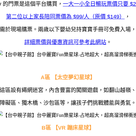
by 的門票是這個平台購買，
一大一小全日暢玩票價只要 $2
第二位以上家長陪同票價為 $99/人（原價 $149）
，
需於現場購票。
兩歲以下嬰幼兒持寶寶手冊可免費入場
詳細票價與優惠資訊可參考此網站
。
A區 【太空夢幻星球】
這區設有繩網迷宮，內含豐富的闖關遊戲，
如翻山越嶺
障礙區、獨木橋、沙包區等，
讓孩子們挑戰體能與勇氣
B區 【VR 蹦床星球】