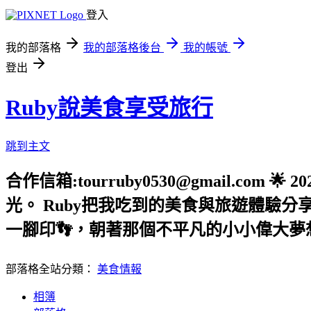
登入
我的部落格
我的部落格後台
我的帳號
登出
Ruby說美食享受旅行
跳到主文
合作信箱:tourruby0530@gmail.
光。 Ruby把我吃到的美食與旅遊體驗
一腳印👣，朝著那個不平凡的小小偉大夢想
部落格全站分類：
美食情報
相簿