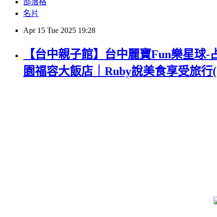
部落格
名片
Apr
15
Tue
2025
19:28
【台中親子館】台中麗寶Fun樂星球
園福容大飯店｜Ruby說美食享受旅行(@tou