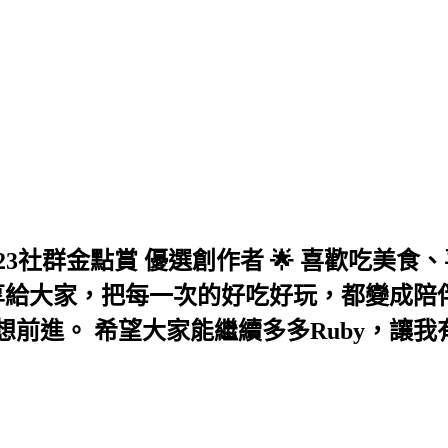
com 🌟 2023社群金點賞 優選創作者 🌟 
分享給大家，把每一次的好吃好玩，都變成陪
前進。 希望大家能繼續多多Ruby，讓我有