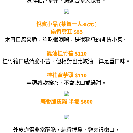
選擇相當多元，滿適合多人聚餐。
悅賓小品 (茶資一人35元 )
麻香雲耳 $85
木耳口感爽脆，單吃很涮嘴，是很稱職的開胃小菜。
雞油桂竹筍 $110
桂竹筍口感清脆不苦，但相對也比較油，算是重口味。
桂花蜜芋頭 $110
芋頭鬆軟綿密，不會乾口或過甜。
蒜香脆皮雞 半隻 $600
外皮炸得非常酥脆，蒜香撲鼻，雞肉很嫩口，