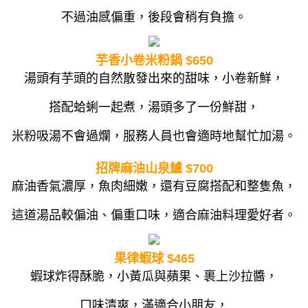
不過油感偏重，後段會稍有負擔。
芋香小卷米粉鍋 $650
湯頭有芋頭的自然散發出來的甜味，小卷新鮮，
搭配蛤蜊一起煮，湯頭多了一份鮮甜，
米粉吸湯不會過爛，服務人員也會適時地幫忙加湯。
招牌麻油山泉鱸 $700
麻油香氣濃厚，魚肉細嫩，還有豆腐搭配和整隻魚，
這道湯品較偏油、偏重口味，適合麻油料理愛好者。
果律蝦球 $465
蝦球炸得酥脆，
小黃瓜與蘋果、裹上沙拉醬，
口味清爽，滿適合小朋友，