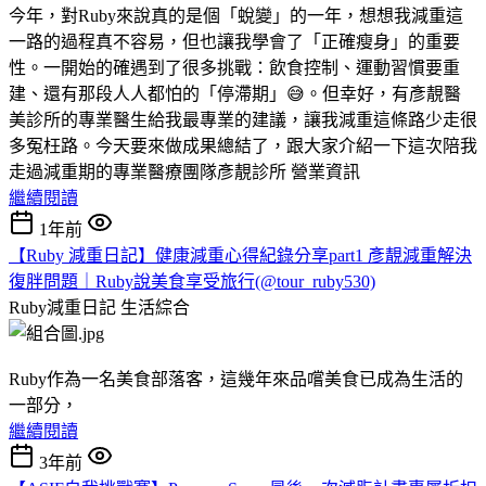
今年，對Ruby來說真的是個「蛻變」的一年，想想我減重這
一路的過程真不容易，但也讓我學會了「正確瘦身」的重要
性。一開始的確遇到了很多挑戰：飲食控制、運動習慣要重
建、還有那段人人都怕的「停滯期」😅。但幸好，有彥靚醫
美診所的專業醫生給我最專業的建議，讓我減重這條路少走很
多冤枉路。今天要來做成果總結了，跟大家介紹一下這次陪我
走過減重期的專業醫療團隊彥靚診所 營業資訊
繼續閱讀
1年前
【Ruby 減重日記】健康減重心得紀錄分享part1 彥靚減重解決
復胖問題｜Ruby說美食享受旅行(@tour_ruby530)
Ruby減重日記
生活綜合
Ruby作為一名美食部落客，這幾年來品嚐美食已成為生活的
一部分，
繼續閱讀
3年前